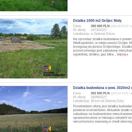
Działka 1000 m2 Grójec Mały
Cena
300 000 PLN
(300,00 PLN / 
Nr oferty
167320227
Lokalizacja
w Zielonej Górze
Na sprzedaż działka budowlana o powie
Wielkopolskim, w miejscowości Grójec Mał
brzegową do jeziora Grójeckiego. Dział
przestrzennego pod zabudowę mieszkanio
sąsiedniej, działce, gaz klika...
więcej
Działka budowlana o pow. 3020m2
Cena
302 000 PLN
(100,00 PLN / 
Nr oferty
160960227
Lokalizacja
30 km od Zielonej Góry
Przedmiotem oferty jest działka budowl
powiecie krośnieńskim. Aktualnie działki
zabudowy na budownictwo mieszkaniowe 
uprawomocnione w miesiącu sierpień/ wr
nieruchomości stanowią w chwili obecnej.