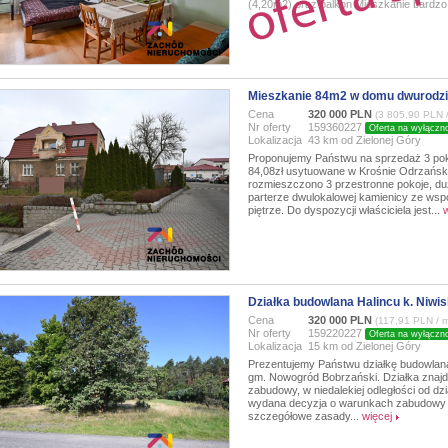
(4,20m2) oraz balkon Mieszkanie bardzo c
Mieszkanie 84m2 w domu dwurodz
Cena
320 000 PLN
(3 805,90 PLN 
Nr oferty
159360227
Oferta na wyłączn
Lokalizacja
43 km od Zielonej Góry
Proponujemy Państwu na sprzedaż 3 po
84,08zł usytuowane w Krośnie Odrzański
rozmieszczono 3 przestronne pokoje, dużą
parterze dwulokalowej kamienicy ze wsp
piętrze. Do dyspozycji właściciela jest...
w
Działka budowlana Halincu k. Niwi
Cena
320 000 PLN
(117,91 PLN / 
Nr oferty
159220227
Oferta na wyłączn
Lokalizacja
15 km od Zielonej Góry
Prezentujemy Państwu działkę budowlaną
gm. Nowogród Bobrzański. Działka znajdu
zabudowy, w niedalekiej odległości od dzi
wydana decyzja o warunkach zabudowy p
szczegółowe zasady...
więcej