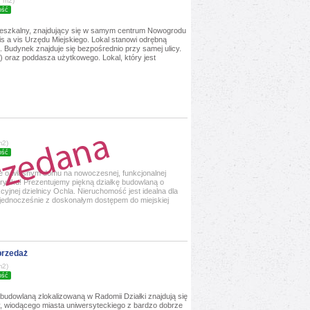
/ m2)
ość
ieszkalny, znajdujący się w samym centrum Nowogrodu
is a vis Urzędu Miejskiego. Lokal stanowi odrębną
 Budynek znajduje się bezpośrednio przy samej ulicy.
ro) oraz poddasza użytkowego. Lokal, który jest
m2)
ość
ie o własnym domu na nowoczesnej, funkcjonalnej
na rynku! Prezentujemy piękną działkę budowlaną o
yjnej dzielnicy Ochla. Nieruchomość jest idealna dla
 jednocześnie z doskonałym dostępem do miejskiej
przedaż
m2)
ość
udowlaną zlokalizowaną w Radomii Działki znajdują się
y, wiodącego miasta uniwersyteckiego z bardzo dobrze