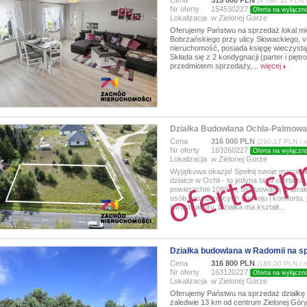
Cena
315 000 PLN
(4 080,31 PLN 
Nr oferty
154530227
Oferta na wyłączn
Lokalizacja
w Zielonej Górze
Oferujemy Państwu na sprzedaż lokal m
Bobrzańskiego przy ulicy Słowackiego, v
nieruchomość, posiada księgę wieczystą.
Składa się z 2 kondygnacji (parter i pięt
przedmiotem sprzedaży,...
więcej
Działka Budowlana Ochla-Palmowa
Cena
316 000 PLN
(290,17 PLN / 
Nr oferty
163260227
Oferta na wyłączn
Lokalizacja
w Zielonej Górze
Wyjątkowa okazja! Spełnij swoje marzen
działce w Ochli - to jedyna taka oferta 
powierzchni 1089 m, usytuowaną w atrakc
osób poszukujących spokoju i komfortu,
infrastruktury. Działka ma kształt...
Działka budowlana w Radomii na s
Cena
316 800 PLN
(180,00 PLN / 
Nr oferty
163120227
Oferta na wyłączn
Lokalizacja
w Zielonej Górze
Oferujemy Państwu na sprzedaż działkę b
zaledwie 13 km od centrum Zielonej Gór