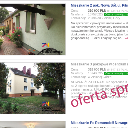
Mieszkanie 2 pok. Nowa Sól, ul. Pił
Cena
310 000 PLN
(5 324,63 PLN 
Nr oferty
167570227
Oferta na wyłączn
Lokalizacja
23 km od Zielonej Góry
Na sprzedaż 2 pokojowe mieszkanie w dobr
Do nieruchomości przynależy niewielki 
nasadzeniem hortensji. Miejsce idealne 
doskonale sprawdzi się zarówno jako funk
gospodarczą. . Lokal znajduje się na...
wi
Mieszkanie 3 pokojowe w centrum 
Cena
315 000 PLN
(6 847,83 PLN 
Nr oferty
167480227
Oferta na wyłączn
Lokalizacja
w Zielonej Górze
NOWA NIŻSZA CENA !!!! Na sprzedaż 3 
na 2 piętrze niskiego budynku, zlokalizo
centrum miasta. UKŁAD POMIESZCZEŃ: - 3 
przedpokój - do mieszkania przynal
Budynek po termomodernizacji, podczas k
Mieszkanie Po Remoncie!! Nowogr