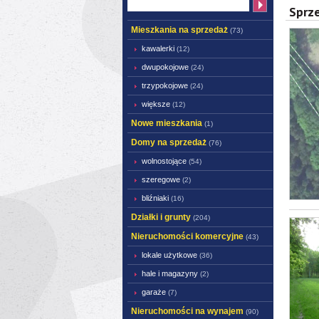
Sprz
Mieszkania na sprzedaż
(73)
kawalerki
(12)
dwupokojowe
(24)
trzypokojowe
(24)
większe
(12)
Nowe mieszkania
(1)
Domy na sprzedaż
(76)
wolnostojące
(54)
szeregowe
(2)
bliźniaki
(16)
Działki i grunty
(204)
Nieruchomości komercyjne
(43)
lokale użytkowe
(36)
hale i magazyny
(2)
garaże
(7)
Nieruchomości na wynajem
(90)