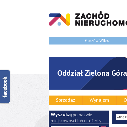
Gorzów Wlkp.
Oddział Zielona Góra
Sprzedaż
Wynajem
O
Wyszukaj
po nazwie
miejscowości lub nr oferty