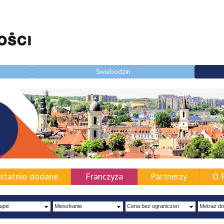
Świebodzin
statnio dodane
Franczyza
Partnerzy
O 