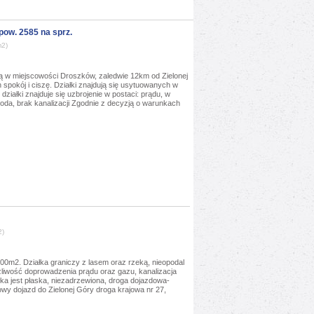
ow. 2585 na sprz.
m2)
 w miejscowości Droszków, zaledwie 12km od Zielonej
 spokój i ciszę. Działki znajdują się usytuowanych w
 działki znajduje się uzbrojenie w postaci: prądu, w
 woda, brak kanalizacji Zgodnie z decyzją o warunkach
2)
500m2. Działka graniczy z lasem oraz rzeką, nieopodal
żliwość doprowadzenia prądu oraz gazu, kanalizacja
ka jest płaska, niezadrzewiona, droga dojazdowa-
owy dojazd do Zielonej Góry droga krajowa nr 27,