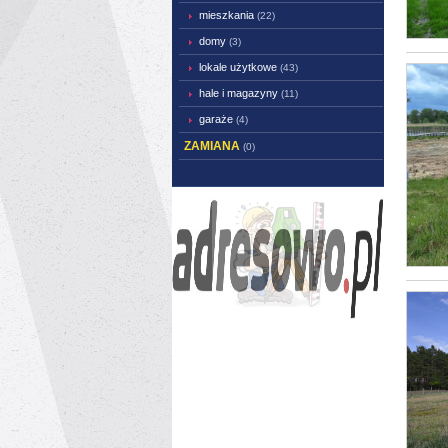
mieszkania
(22)
domy
(3)
lokale użytkowe
(43)
hale i magazyny
(11)
garaże
(4)
ZAMIANA
(0)