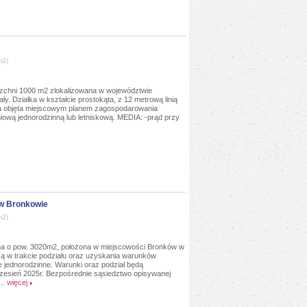
m2)
rzchni 1000 m2 zlokalizowana w województwie
y. Działka w kształcie prostokąta, z 12 metrową linią
ka objęta miejscowym planem zagospodarowania
wą jednorodzinną lub letniskową. MEDIA: -prąd przy
 w Bronkowie
m2)
ana o pow. 3020m2, położona w miejscowości Bronków w
 są w trakcie podziału oraz uzyskania warunków
jednorodzinne. Warunki oraz podział będą
zesień 2025r. Bezpośrednie sąsiedztwo opisywanej
..
więcej