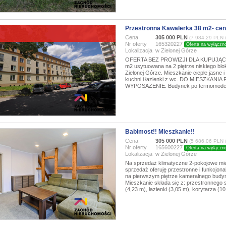
Przestronna Kawalerka 38 m2- ce
JĄCY NIE PŁACI PROWIZJI DLA
A
Cena
305 000 PLN
(7 984,29 PLN 
Nr oferty
165320227
Oferta na wyłączn
Lokalizacja
w Zielonej Górze
OFERTA BEZ PROWIZJI DLA KUPUJĄCEGO 
m2 usytuowana na 2 piętrze niskiego bl
Zielonej Górze. Mieszkanie ciepłe jasne 
kuchni i łazienki z wc. DO MIESZKA
WYPOSAŻENIE: Budynek po termomoderni
Babimost!! Mieszkanie!!
Cena
305 000 PLN
(5 686,06 PLN 
Nr oferty
165600227
Oferta na wyłączn
Lokalizacja
w Zielonej Górze
Na sprzedaż klimatyczne 2-pokojowe m
sprzedaż oferuję przestronne i funkcjon
na pierwszym piętrze kameralnego budyn
Mieszkanie składa się z: przestronnego 
(4,23 m), łazienki (3,05 m), korytarza (10