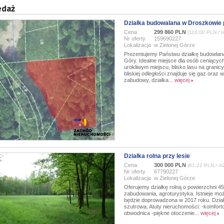
edaż
Działka budowalana w Droszkowie p
Cena
299 860 PLN
(116,00 PLN / 
Nr oferty
159690227
Lokalizacja
w Zielonej Górze
Prezentujemy Państwu działkę budowlaną
Góry. Idealne miejsce dla osób ceniących
urokliwym miejscu, blisko lasu na granicy
bliskiej odległości znajduje się gaz oraz
zabudowy, działka...
więcej
Działka rolna przy lesie
Cena
300 000 PLN
(61,22 PLN / m
Nr oferty
67790227
Lokalizacja
w Zielonej Górze
Oferujemy działkę rolną o powierzchni 4
zabudowania, agroturystyka. Istnieje mo
będzie doprowadzona w 2017 roku. Dział
szutrowa. Atuty nieruchomości: -komfort
obwodnica -piękne otoczenie...
więcej