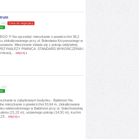
ntrum
/ m2)
Cena do negocjacji
ość
!!! Na sprzedaż mieszkanie o powierzchni 38,2
oku zlokalizowanego przy ul. Bolesława Krzywoustego w
i ustawne. Mieszkanie składa się z pokoju oddzielnej
NIA PRZYNALEŻY PIWNICA. STANDARD WYKOŃCZENIA I
zacji,...
więcej
/ m2)
ość
ieszkanie w zabytkowym budynku - Babimost Na
alne mieszkanie o powierzchni 53,64 m, zlokalizowane
ku wielorodzinnego w Babimost przy ul. Sulechowskiej.
salonu (21,22 m), ustawnego pokoju (14,91 m), kuchni
,23...
więcej