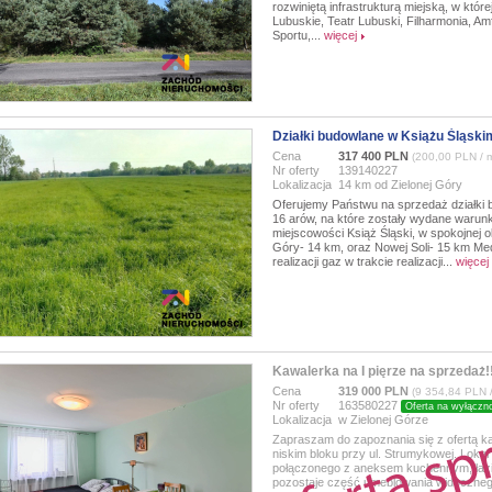
rozwiniętą infrastrukturą miejską, w któr
Lubuskie, Teatr Lubuski, Filharmonia, Amf
Sportu,...
więcej
Działki budowlane w Książu Śląski
Cena
317 400 PLN
(200,00 PLN / 
Nr oferty
139140227
Lokalizacja
14 km od Zielonej Góry
Oferujemy Państwu na sprzedaż działki 
16 arów, na które zostały wydane warunk
miejscowości Książ Śląski, w spokojnej o
Góry- 14 km, oraz Nowej Soli- 15 km Medi
realizacji gaz w trakcie realizacji...
więcej
Kawalerka na I pięrze na sprzedaż!
Cena
319 000 PLN
(9 354,84 PLN 
Nr oferty
163580227
Oferta na wyłączn
Lokalizacja
w Zielonej Górze
Zapraszam do zapoznania się z ofertą ka
niskim bloku przy ul. Strumykowej. Lokal
połączonego z aneksem kuchennym, łazi
pozostaje część umeblowania widocznego