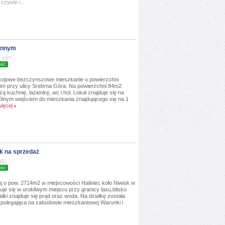
zyste i...
innym
/ m2)
ość
kojowe bezczynszowe mieszkanie o powierzchni
m przy ulicy Srebrna Góra. Na powierzchni 84m2
 kuchnię, łazienkę, wc i hol. Lokal znajduje się na
ólnym wejściem do mieszkania znajdującego się na 1
ięcej
sk na sprzedaż
m2)
ość
 o pow. 2714m2 w miejscowości Haliniec koło Niwisk w
je się w urokliwym miejscu przy granicy lasu,blisko
ałki znajduje się prąd oraz woda. Na działkę została
olegająca na zabudowie mieszkaniowej Warunki i