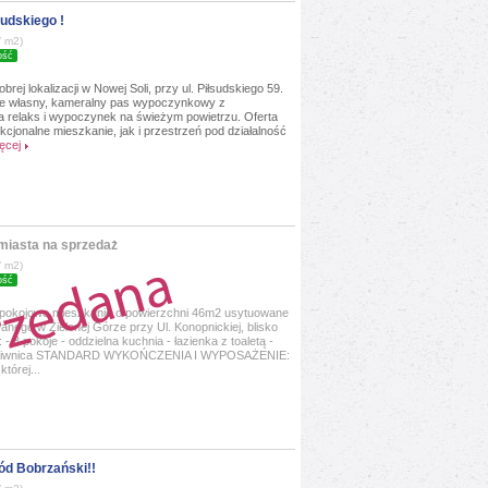
sudskiego !
/ m2)
ość
ej lokalizacji w Nowej Soli, przy ul. Piłsudskiego 59.
ale własny, kameralny pas wypoczynkowy z
na relaks i wypoczynek na świeżym powietrzu. Oferta
cjonalne mieszkanie, jak i przestrzeń pod działalność
ęcej
miasta na sprzedaż
/ m2)
ość
pokojowe mieszkanie o powierzchni 46m2 usytuowane
wanego w Zielonej Górze przy Ul. Konopnickiej, blisko
pokoje - oddzielna kuchnia - łazienka z toaletą -
eży piwnica STANDARD WYKOŃCZENIA I WYPOSAŻENIE:
tórej...
ód Bobrzański!!