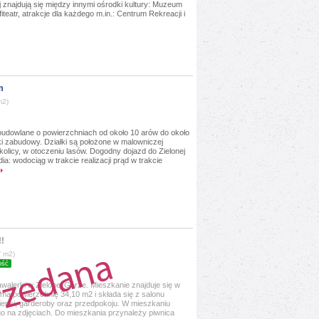
ej znajdują się między innymi ośrodki kultury: Muzeum
iteatr, atrakcje dla każdego m.in.: Centrum Rekreacji i
m
m2)
budowlane o powierzchniach od około 10 arów do około
i zabudowy. Działki są położone w malowniczej
kolicy, w otoczeniu lasów. Dogodny dojazd do Zielonej
a: wodociąg w trakcie realizacji prąd w trakcie
!!
/ m2)
ość
walerki w Zielonej Górze. Mieszkanie znajduje się w
 ma powierzchnię 34,10 m2 i składa się z salonu
enki, garderoby oraz przedpokoju. W mieszkaniu
 na zdjęciach. Do mieszkania przynależy piwnica