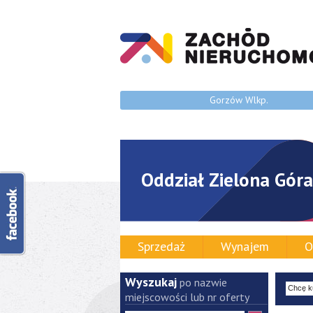
Gorzów Wlkp.
Oddział Zielona Góra
Sprzedaż
Wynajem
O
Wyszukaj
po nazwie
miejscowości lub nr oferty