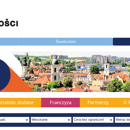
Świebodzin
statnio dodane
Franczyza
Partnerzy
O 