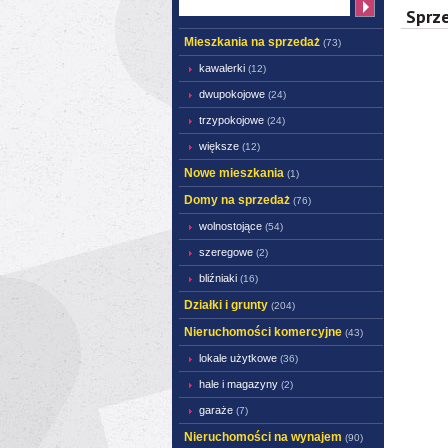
Sprz
Mieszkania na sprzedaż
(73)
kawalerki
(12)
dwupokojowe
(24)
trzypokojowe
(24)
większe
(12)
Nowe mieszkania
(1)
Domy na sprzedaż
(76)
wolnostojące
(54)
szeregowe
(2)
bliźniaki
(16)
Działki i grunty
(204)
Nieruchomości komercyjne
(43)
lokale użytkowe
(36)
hale i magazyny
(2)
garaże
(7)
Nieruchomości na wynajem
(90)